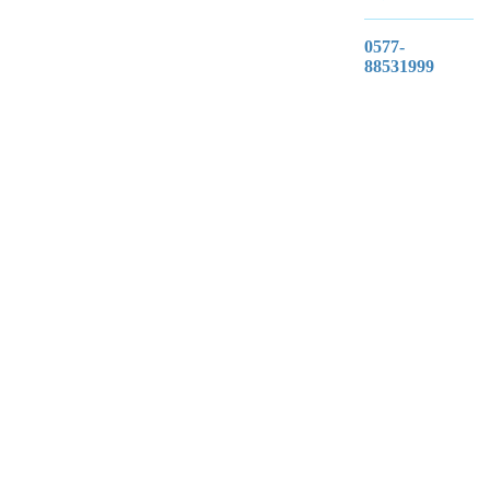
0577-
88531999